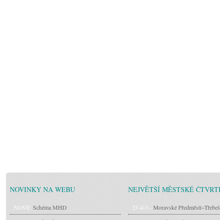
NOVINKY NA WEBU
NEJVĚTŠÍ MĚSTSKÉ ČTVRT
NOVÉ:
Schéma MHD
23 413 -
Moravské Předměstí~Třebeš