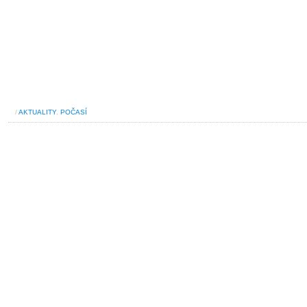
/
AKTUALITY
,
POČASÍ