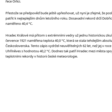
řece Orlici.
Přestože se předpověď bude ještě upřesňovat, už nyní je zřejmé, že po
patřit k nejteplejším dnům letošního roku. Dosavadní rekord drží Dobřic
naměřeno 40,4 °C.
Hradec Králové má přitom s extrémními vedry už jednu historickou zkuš
července 1921 naměřena teplota 40,0 °C, která se stala tehdejším abso
Československa. Tento zápis vydržel neuvěřitelných 62 let, než jej v roc
Uhříněves s hodnotou 40,2 °C. Dodnes tak patří Hradec mezi města spo
teplotními rekordy v historii české meteorologie.