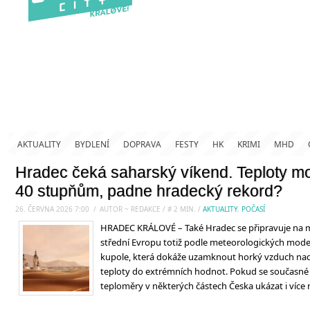
AKTUALITY
BYDLENÍ
DOPRAVA
FESTY
HK
KRIMI
MHD
Hradec čeká saharský víkend. Teploty moh
40 stupňům, padne hradecký rekord?
26. ČERVNA 2026 7:00
.
/
AUTOR ~ REDAKCE
/
#
2
MIN.
/
AKTUALITY
,
POČASÍ
HRADEC KRÁLOVÉ – Také Hradec se připravuje na 
střední Evropu totiž podle meteorologických mode
kupole, která dokáže uzamknout horký vzduch na
teploty do extrémních hodnot. Pokud se současné
teploměry v některých částech Česka ukázat i více 