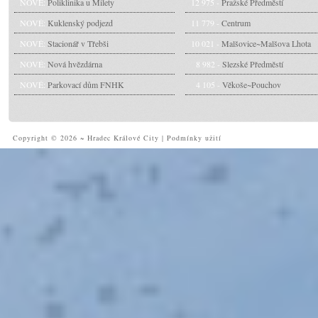
NOVÉ:
Poliklinika u Milety
12 975 -
Pražské Předměstí
NOVÉ:
Kuklenský podjezd
11 779 -
Centrum
NOVÉ:
Stacionář v Třebši
10 021 -
Malšovice~Malšova Lhota
NOVÉ:
Nová hvězdárna
8 982 -
Slezské Předměstí
NOVÉ:
Parkovací dům FNHK
4 105 -
Věkoše~Pouchov
Copyright © 2026 ~ Hradec Králové City
|
Podmínky užití