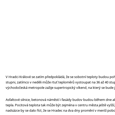
V Hradci Králové se zatím předpokládá, že se sobotní teploty budou poh
stupni, zatímco v neděli může rtuť teploměrů vystoupat na 36 až 40 stupň
východočeská metropole zažije supertropický víkend, na který se bude 
Asfaltové silnice, betonová náměstí i fasády budov budou během dne
tepla. Pocitová teplota tak může být zejména v centru města ještě vyšší
nadsázce by se dalo říct, že se Hradec na dva dny promění v menší pob