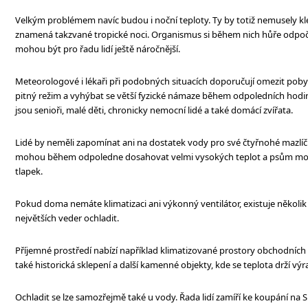
Velkým problémem navíc budou i noční teploty. Ty by totiž nemusely kl
znamená takzvané tropické noci. Organismus si během nich hůře odpoči
mohou být pro řadu lidí ještě náročnější.
Meteorologové i lékaři při podobných situacích doporučují omezit poby
pitný režim a vyhýbat se větší fyzické námaze během odpoledních hodi
jsou senioři, malé děti, chronicky nemocní lidé a také domácí zvířata.
Lidé by neměli zapomínat ani na dostatek vody pro své čtyřnohé mazlí
mohou během odpoledne dosahovat velmi vysokých teplot a psům mo
tlapek.
Pokud doma nemáte klimatizaci ani výkonný ventilátor, existuje několi
největších veder ochladit.
Příjemné prostředí nabízí například klimatizované prostory obchodních
také historická sklepení a další kamenné objekty, kde se teplota drží vý
Ochladit se lze samozřejmě také u vody. Řada lidí zamíří ke koupání na S