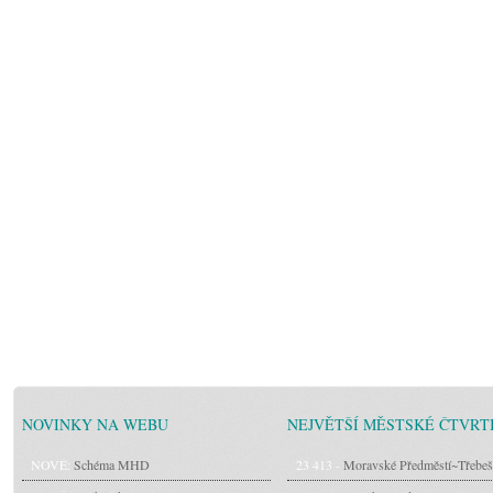
NOVINKY NA WEBU
NEJVĚTŠÍ MĚSTSKÉ ČTVRT
NOVÉ:
Schéma MHD
23 413 -
Moravské Předměstí~Třebeš