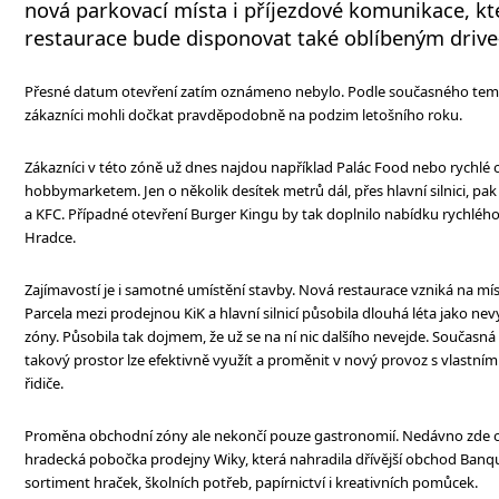
nová parkovací místa i příjezdové komunikace, kte
restaurace bude disponovat také oblíbeným drive-
Přesné datum otevření zatím oznámeno nebylo. Podle současného temp
zákazníci mohli dočkat pravděpodobně na podzim letošního roku.
Zákazníci v této zóně už dnes najdou například Palác Food nebo rychlé
hobbymarketem. Jen o několik desítek metrů dál, přes hlavní silnici, pa
a KFC. Případné otevření Burger Kingu by tak doplnilo nabídku rychlého 
Hradce.
Zajímavostí je i samotné umístění stavby. Nová restaurace vzniká na míst
Parcela mezi prodejnou KiK a hlavní silnicí působila dlouhá léta jako n
zóny. Působila tak dojmem, že už se na ní nic dalšího nevejde. Současná 
takový prostor lze efektivně využít a proměnit v nový provoz s vlastní
řidiče.
Proměna obchodní zóny ale nekončí pouze gastronomií. Nedávno zde ot
hradecká pobočka prodejny Wiky, která nahradila dřívější obchod Banq
sortiment hraček, školních potřeb, papírnictví i kreativních pomůcek.