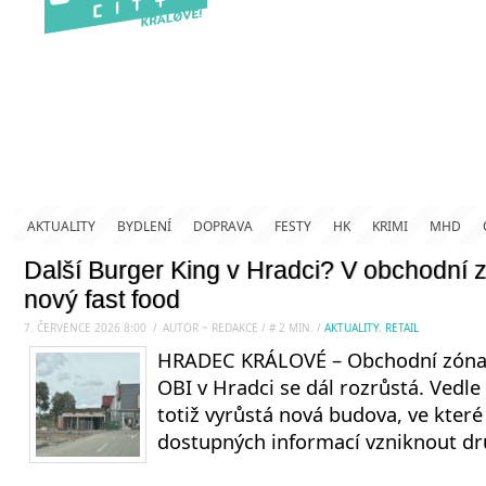
AKTUALITY
BYDLENÍ
DOPRAVA
FESTY
HK
KRIMI
MHD
Další Burger King v Hradci? V obchodní 
nový fast food
7. ČERVENCE 2026 8:00
.
/
AUTOR ~ REDAKCE
/
#
2
MIN.
/
AKTUALITY
,
RETAIL
HRADEC KRÁLOVÉ – Obchodní zóna
OBI v Hradci se dál rozrůstá. Vedle
totiž vyrůstá nová budova, ve které
dostupných informací vzniknout dr