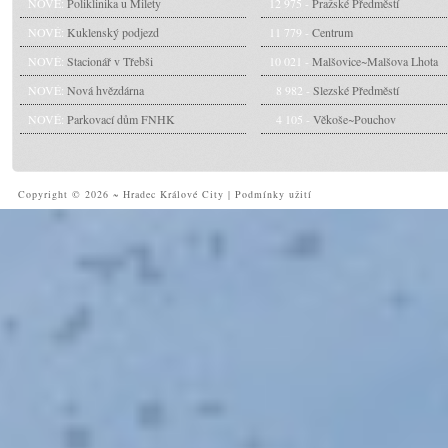
NOVÉ:
Poliklinika u Milety
12 975 -
Pražské Předměstí
NOVÉ:
Kuklenský podjezd
11 779 -
Centrum
NOVÉ:
Stacionář v Třebši
10 021 -
Malšovice~Malšova Lhota
NOVÉ:
Nová hvězdárna
8 982 -
Slezské Předměstí
NOVÉ:
Parkovací dům FNHK
4 105 -
Věkoše~Pouchov
Copyright © 2026 ~ Hradec Králové City
|
Podmínky užití