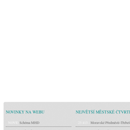
NOVINKY NA WEBU
NEJVĚTŠÍ MĚSTSKÉ ČTVRT
NOVÉ:
Schéma MHD
23 413 -
Moravské Předměstí~Třebeš