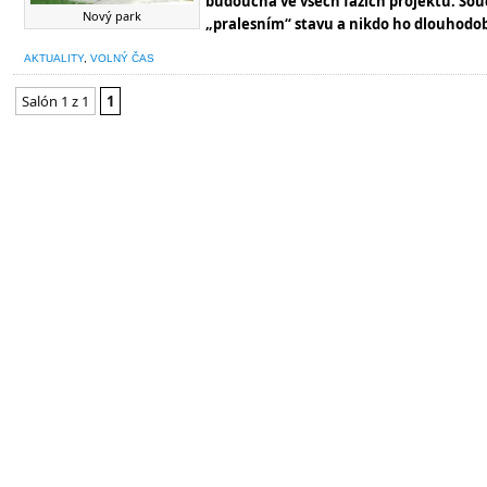
budoucna ve všech fázích projektu. Souča
Nový park
„pralesním“ stavu a nikdo ho dlouhodo
AKTUALITY
,
VOLNÝ ČAS
Salón 1 z 1
1