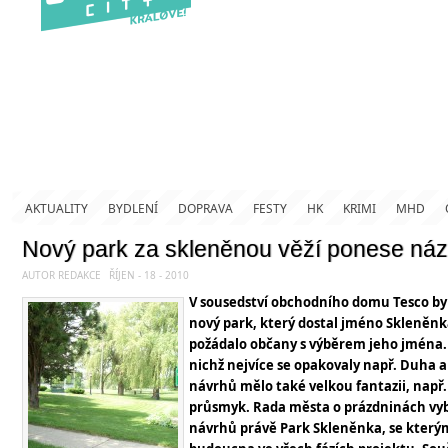
AKTUALITY
BYDLENÍ
DOPRAVA
FESTY
HK
KRIMI
MHD
Nový park za skleněnou věží ponese ná
AUTOR REDAKCE
ŘÍJEN - 18 - 2010
V sousedství obchodního domu Tesco by
nový park, který dostal jméno Skleněn
požádalo občany s výběrem jeho jména.
nichž nejvíce se opakovaly např. Duha a
návrhů mělo také velkou fantazii, např.
průsmyk. Rada města o prázdninách vy
návrhů právě Park Skleněnka, se který