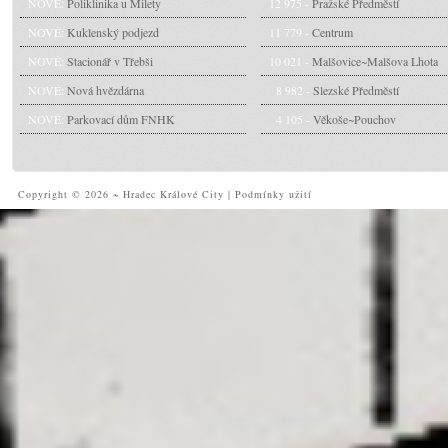
NOVÉ:
Poliklinika u Milety
12 975 -
Pražské Předměstí
NOVÉ:
Kuklenský podjezd
11 779 -
Centrum
NOVÉ:
Stacionář v Třebši
10 021 -
Malšovice~Malšova Lhota
NOVÉ:
Nová hvězdárna
8 982 -
Slezské Předměstí
NOVÉ:
Parkovací dům FNHK
4 105 -
Věkoše~Pouchov
Copyright © 2026 ~ Hradec Králové City
|
Podmínky užití