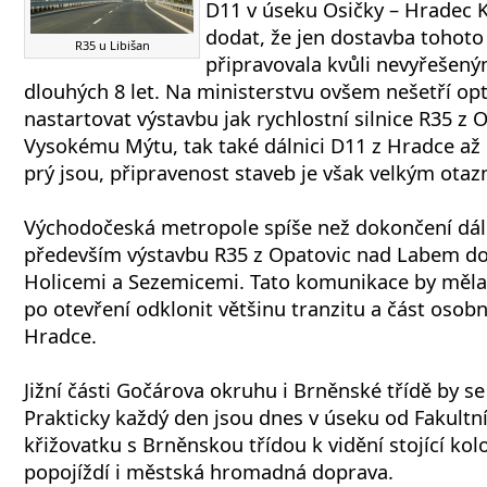
D11 v úseku Osičky – Hradec K
dodat, že jen dostavba tohoto
R35 u Libišan
připravovala kvůli nevyřeše
dlouhých 8 let. Na ministerstvu ovšem nešetří op
nastartovat výstavbu jak rychlostní silnice R35 z
Vysokému Mýtu, tak také dálnici D11 z Hradce až 
prý jsou, připravenost staveb je však velkým otaz
Východočeská metropole spíše než dokončení dál
především výstavbu R35 z Opatovic nad Labem d
Holicemi a Sezemicemi. Tato komunikace by měl
po otevření odklonit většinu tranzitu a část osobn
Hradce.
Jižní části Gočárova okruhu i Brněnské třídě by se
Prakticky každý den jsou dnes v úseku od Fakultn
křižovatku s Brněnskou třídou k vidění stojící kol
popojíždí i městská hromadná doprava.