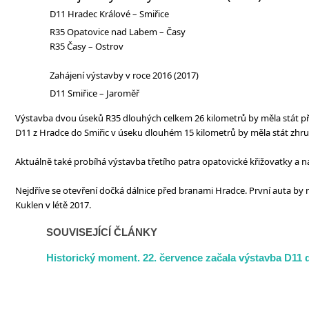
D11 Hradec Králové – Smiřice
R35 Opatovice nad Labem – Časy
R35 Časy – Ostrov
Zahájení výstavby v roce 2016 (2017)
D11 Smiřice – Jaroměř
Výstavba dvou úseků R35 dlouhých celkem 26 kilometrů by měla stát pře
D11 z Hradce do Smiřic v úseku dlouhém 15 kilometrů by měla stát zhrub
Aktuálně také probíhá výstavba třetího patra opatovické křižovatky a n
Nejdříve se otevření dočká dálnice před branami Hradce. První auta by m
Kuklen v létě 2017.
SOUVISEJÍCÍ ČLÁNKY
Historický moment. 22. července začala výstavba D11