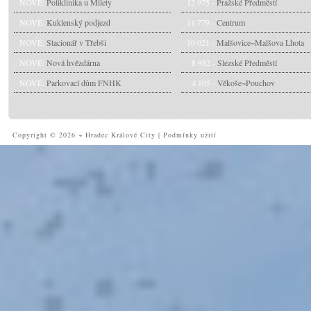
NOVÉ:
Poliklinika u Milety
12 975 -
Pražské Předměstí
NOVÉ:
Kuklenský podjezd
11 779 -
Centrum
NOVÉ:
Stacionář v Třebši
10 021 -
Malšovice~Malšova Lhota
NOVÉ:
Nová hvězdárna
8 982 -
Slezské Předměstí
NOVÉ:
Parkovací dům FNHK
4 105 -
Věkoše~Pouchov
Copyright © 2026 ~ Hradec Králové City
|
Podmínky užití