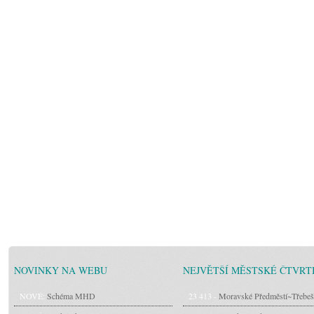
NOVINKY NA WEBU
NEJVĚTŠÍ MĚSTSKÉ ČTVRT
NOVÉ:
Schéma MHD
23 413 -
Moravské Předměstí~Třebeš