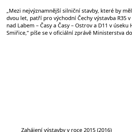
„Mezi nejvýznamnější silniční stavby, které by mě
dvou let, patří pro východní Čechy výstavba R35 v
nad Labem – Časy a Časy – Ostrov a D11 v úseku 
Smiřice,“ píše se v oficiální zprávě Ministerstva d
Zahájení výstavby v roce 2015 (2016)