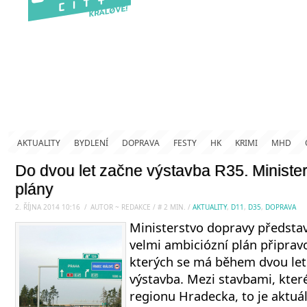
AKTUALITY
BYDLENÍ
DOPRAVA
FESTY
HK
KRIMI
MHD
Do dvou let začne výstavba R35. Minister
plány
2. ŘÍJNA 2014 10:16
.
/
AUTOR ~ REDAKCE
/
#
2
MIN.
/
AKTUALITY
,
D11
,
D35
,
DOPRAVA
Ministerstvo dopravy představi
velmi ambiciózní plán připrav
kterých se má během dvou le
výstavba. Mezi stavbami, které 
regionu Hradecka, to je aktuál