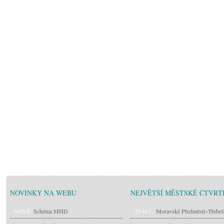
NOVINKY NA WEBU
NEJVĚTŠÍ MĚSTSKÉ ČTVRT
NOVÉ:
Schéma MHD
23 413 -
Moravské Předměstí~Třebeš