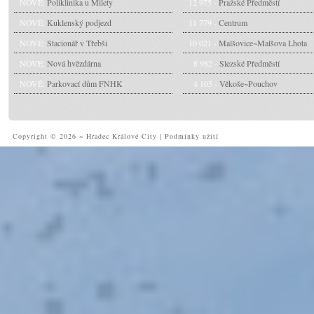
NOVÉ:
Poliklinika u Milety
12 975 -
Pražské Předměstí
NOVÉ:
Kuklenský podjezd
11 779 -
Centrum
NOVÉ:
Stacionář v Třebši
10 021 -
Malšovice~Malšova Lhota
NOVÉ:
Nová hvězdárna
8 982 -
Slezské Předměstí
NOVÉ:
Parkovací dům FNHK
4 105 -
Věkoše~Pouchov
Copyright © 2026 ~ Hradec Králové City
|
Podmínky užití