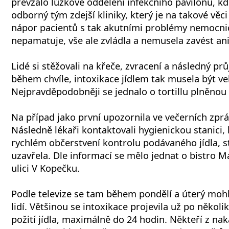
převzalo lůžkové oddělení infekčního pavilonu, kd
odborný tým zdejší kliniky, který je na takové věc
nápor pacientů s tak akutními problémy nemocni
nepamatuje, vše ale zvládla a nemusela zavést ani
Lidé si stěžovali na křeče, zvracení a následný prů
během chvíle, intoxikace jídlem tak musela být vel
Nejpravděpodobněji se jednalo o tortillu plněno
Na případ jako první upozornila ve večerních zpr
Následně lékaři kontaktovali hygienickou stanici, 
rychlém občerstvení kontrolu podávaného jídla, s
uzavřela. Dle informací se mělo jednat o bistro M
ulici V Kopečku.
Podle televize se tam během pondělí a úterý mohlo
lidí. Většinou se intoxikace projevila už po někol
požití jídla, maximálně do 24 hodin. Někteří z na