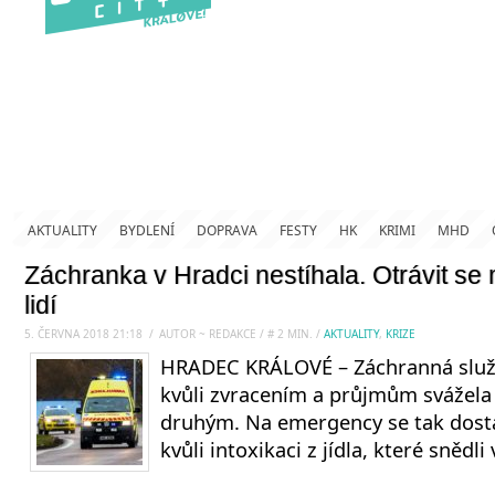
AKTUALITY
BYDLENÍ
DOPRAVA
FESTY
HK
KRIMI
MHD
Záchranka v Hradci nestíhala. Otrávit se
lidí
5. ČERVNA 2018 21:18
.
/
AUTOR ~ REDAKCE
/
#
2
MIN.
/
AKTUALITY
,
KRIZE
HRADEC KRÁLOVÉ – Záchranná služb
kvůli zvracením a průjmům svážela
druhým. Na emergency se tak dosta
kvůli intoxikaci z jídla, které snědl